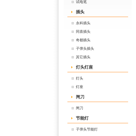
试电笔
插头
永科插头
同喜插头
奇都插头
子弹头插头
其它插头
灯头灯座
灯头
灯座
闸刀
闸刀
节能灯
子弹头节能灯